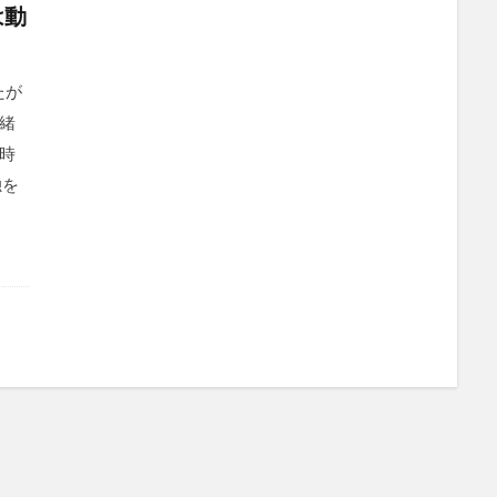
は動
たが
緒
時
独を