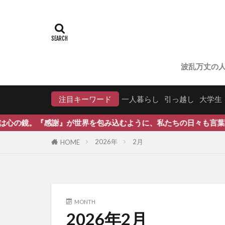
波乱万丈の
注目キーワード
一人暮らし
引っ越し
大学生
を包み込むように、私たちの日々も言葉で彩られます。 どんな一
2026年
2月
HOME
MONTH
2026年2月