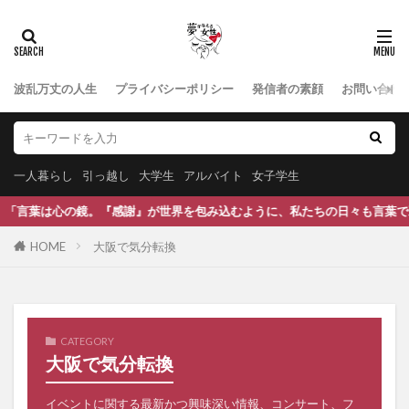
波乱万丈の人生
プライバシーポリシー
発信者の素顔
お問い合わ
一人暮らし
引っ越し
大学生
アルバイト
女子学生
感謝』が世界を包み込むように、私たちの日々も言葉で彩られます。 どんな
HOME
大阪で気分転換
CATEGORY
大阪で気分転換
イベントに関する最新かつ興味深い情報、コンサート、フ