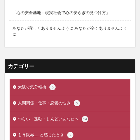
「心の安全基地：現実社会で心の安らぎの見つけ方」
あなたが寂しくありませんように あなたが辛くありませんよう
に
カテゴリー
大阪で気分転換
5
人間関係・仕事・恋愛の悩み
5
つらい・孤独・しんどいあなたへ
14
もう限界......と感じたとき
9