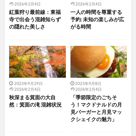
2026年2月4日
2026年2月4日
紅葉狩り最前線：東福
一人の時間を尊重する
寺で出会う混雑知らず
予約: 未知の楽しみが広
の隠れた美しさ
がる時間
2023年9月29日
2023年9月8日
2026年2月4日
2026年2月4日
秋深まる箕面の大自
「季節限定のごちそ
然：箕面の滝 混雑状況
う！マクドナルドの月
見バーガーと月見マッ
クシェイクの魅力」