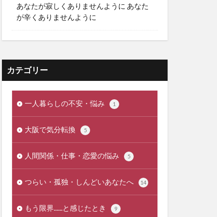
あなたが寂しくありませんように あなた
が辛くありませんように
カテゴリー
一人暮らしの不安・悩み
1
大阪で気分転換
5
人間関係・仕事・恋愛の悩み
5
つらい・孤独・しんどいあなたへ
14
もう限界......と感じたとき
9