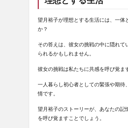
2.1
観葉
望月裕子が理想とする生活には、一体
植物
室内
か？
おし
ゃれ
その答えは、彼女の挑戦の中に隠れて
3
られるかもしれません。
健
康
彼女の挑戦は私たちに共感を呼び覚ま
的
で
バ
一人暮らし初心者としての緊張や期待
ラ
情です。
ン
ス
望月裕子のストーリーが、あなたの記
の
取
を呼び覚ますことでしょう。
れ