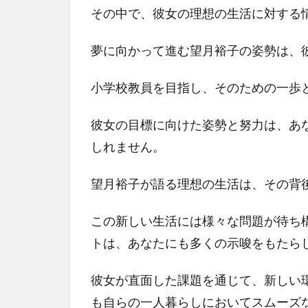
た
その中で、彼女の理想の生活に対する
食
事
夢に向かって進む望月裕子の姿勢は、
4
学
小学校教員を目指し、そのための一歩
び
と
彼女の目標に向けた姿勢と努力は、あ
趣
味
しれません。
の
時
望月裕子が語る理想の生活は、その背
間
を
この新しい生活には様々な問題が待ち
大
切
トは、あなたにも多くの示唆をもたら
に
5
彼女が直面した課題を通じて、新しい
地
も自らの一人暮らしにおいてスムーズ