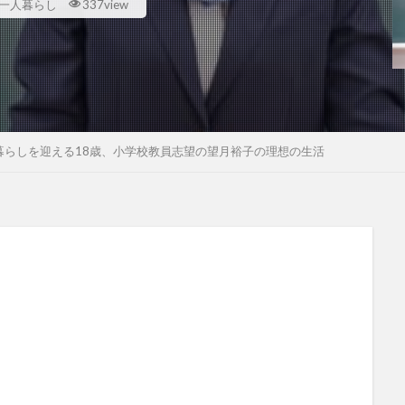
一人暮らし
337view
暮らしを迎える18歳、小学校教員志望の望月裕子の理想の生活