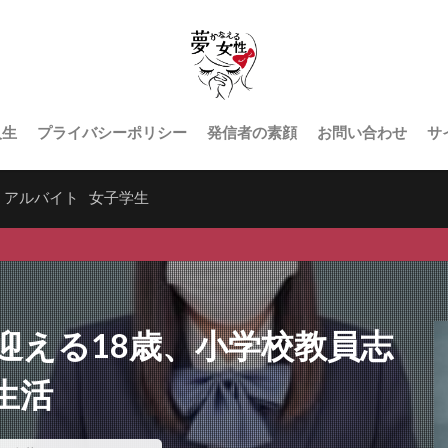
人生
プライバシーポリシー
発信者の素顔
お問い合わせ
サ
アルバイト
女子学生
迎える18歳、小学校教員志
生活