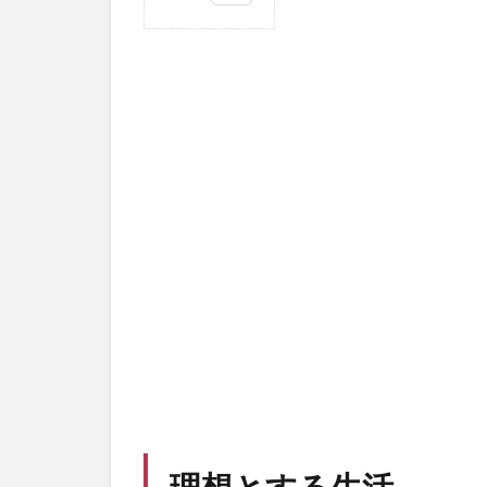
1
理
想
と
す
る
生
活
2
心
地
よ
い
お
部
屋
作
り
理想とする生活