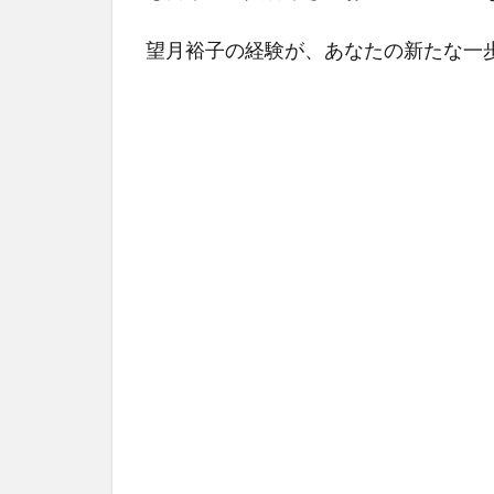
域
社
望月裕子の経験が、あなたの新たな一
会
と
の
交
流
6
リ
フ
レ
ッ
シ
ュ
時
間
を
確
保