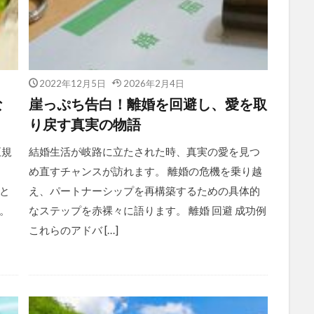
2022年12月5日
2026年2月4日
な
崖っぷち告白！離婚を回避し、愛を取
り戻す真実の物語
正規
結婚生活が岐路に立たされた時、真実の愛を見つ
め直すチャンスが訪れます。 離婚の危機を乗り越
と
え、パートナーシップを再構築するための具体的
。
なステップを赤裸々に語ります。 離婚 回避 成功例
これらのアドバ […]