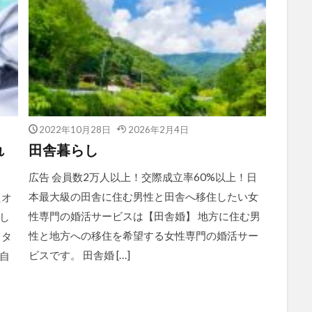
2022年10月28日
2026年2月4日
れ
田舎暮らし
広告 会員数2万人以上！交際成立率60%以上！日
本最大級の田舎に住む男性と田舎へ移住したい女
たオ
性専門の婚活サービスは【田舎婚】 地方に住む男
し
性と地方への移住を希望する女性専門の婚活サー
 タ
ビスです。 田舎婚 […]
自