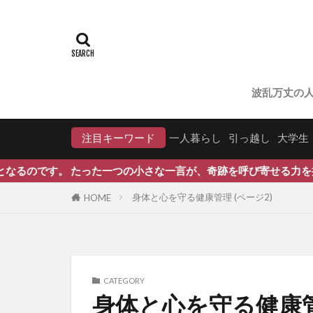
波乱万丈の
注目キーワード
一人暮らし
引っ越し
大学生
の小さな一言が、奇跡を呼び寄せる力を持っています。」
身体と心を守る健康管理 (ページ2)
HOME
CATEGORY
身体と心を守る健康